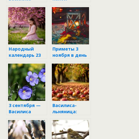
вешней воды
праздник
указательница
Народный
Приметы 3
календарь 23
ноября в день
марта 2025:
Иллариона
Василиса-
вешней воды
указательница
3 сентября —
Василиса-
Василиса
льняница:
таинственный
праздник 3
сентября