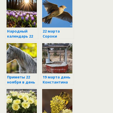
Народный
22 марта
календарь 22
Сороки
марта 2025:
Сороки
Приметы 22
19 марта день
ноября в день
Константина
Матрёны
зимней