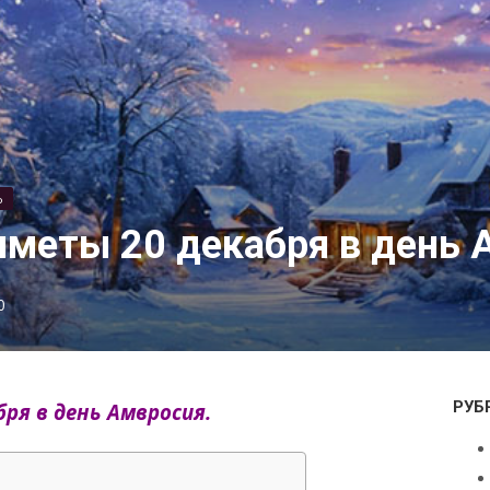
Ь
меты 20 декабря в день 
0
РУБ
ря в день Амвросия.