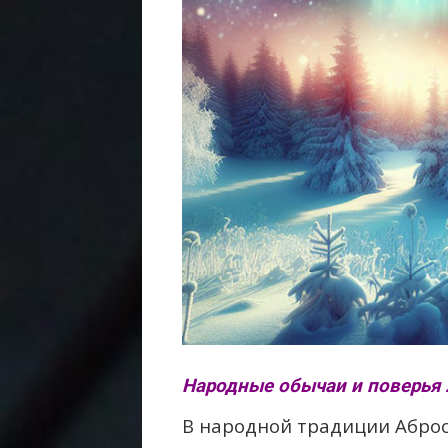
Народные обычаи и поверья 
В народной традиции Абро