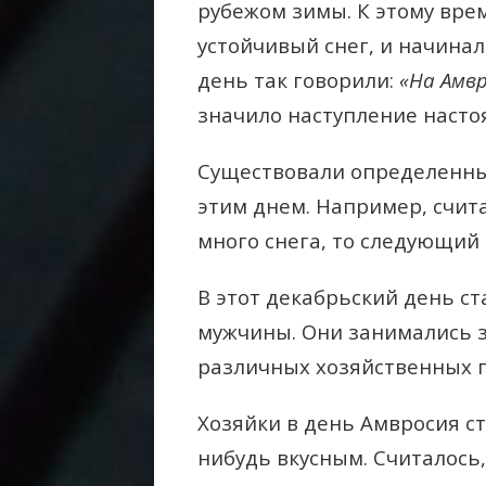
рубежом зимы. К этому вре
устойчивый снег, и начина
день так говорили:
«На Амвр
значило наступление наст
Существовали определенны
этим днем. Например, счита
много снега, то следующий 
В этот декабрьский день ст
мужчины. Они занимались з
различных хозяйственных п
Хозяйки в день Амвросия с
нибудь вкусным. Считалось,