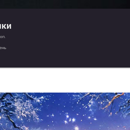
чки
оп.
день