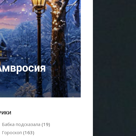
Амвросия
РИКИ
Бабка подсказала
(19)
Гороскоп
(163)