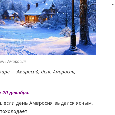
ень Амвросия
даре — Амвросий, день Амвросия,
 20 декабря.
 если день Амвросия выдался ясным,
похолодает.