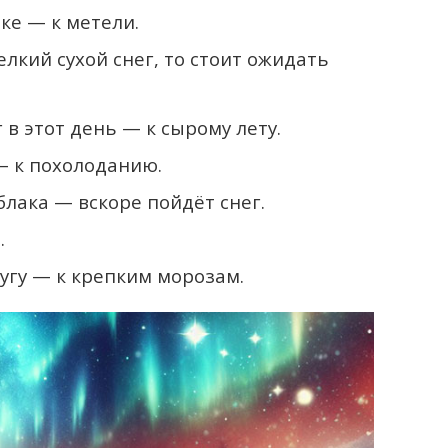
ке — к метели.
елкий сухой снег, то стоит ожидать
в этот день — к сырому лету.
— к похолоданию.
блака — вскоре пойдёт снег.
.
угу — к крепким морозам.