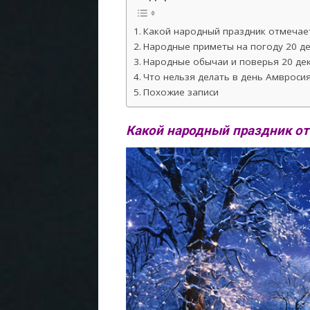
Какой народный праздник отмечает
Народные приметы на погоду 20 де
Народные обычаи и поверья 20 дек
Что нельзя делать в день Амвроси
Похожие записи
Какой народный праздник от