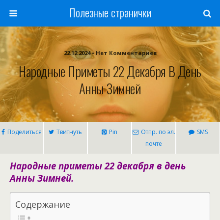
Полезные странички
22.12.2024 • Нет Комментариев
Народные Приметы 22 Декабря В День
Анны Зимней
Поделиться
Твитнуть
Pin
Отпр. по эл.
SMS
почте
Народные приметы 22 декабря в день
Анны Зимней.
Содержание