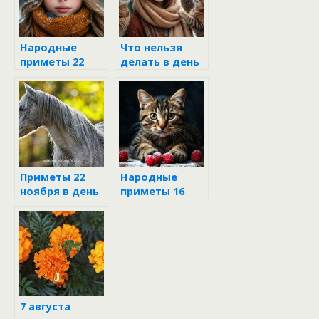
Народные
Что нельзя
приметы 22
делать в день
ноября
Матрёны
зимней 22
ноября по
народным
приметам и
поверьям
Приметы 22
Народные
ноября в день
приметы 16
Матрёны
ноября
зимней
7 августа