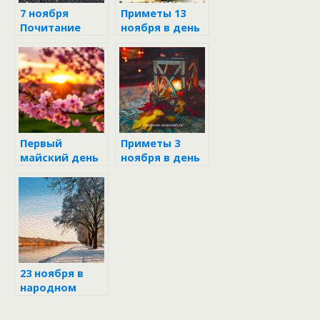
7 ноября
Приметы 13
Почитание
ноября в день
Красной горки
Никодима и
Спиридона
Первый
Приметы 3
майский день
ноября в день
бабы Марфы и
Иллариона
деда Семёна
23 ноября в
народном
календаре