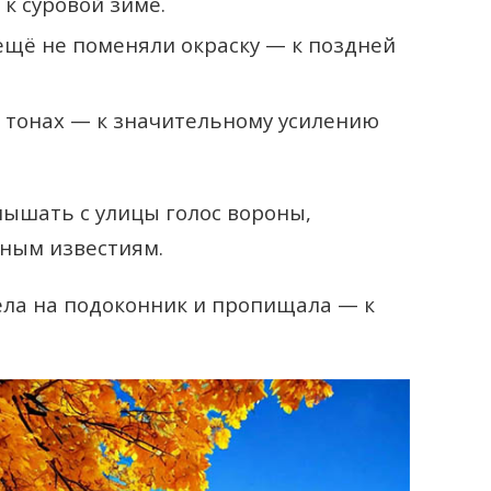
к суровой зиме.
ещё не поменяли окраску — к поздней
х тонах — к значительному усилению
ышать с улицы голос вороны,
тным известиям.
села на подоконник и пропищала — к