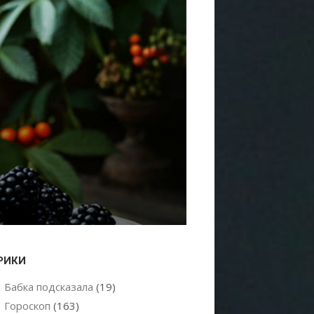
РИКИ
Бабка подсказала
(19)
Гороскоп
(163)