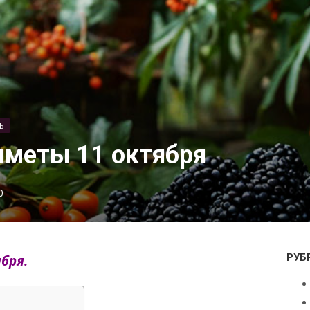
Ь
иметы 11 октября
0
РУБ
бря.