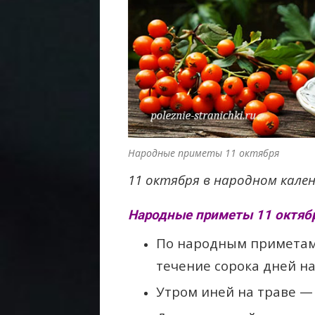
Народные приметы 11 октября
11 октября в народном кале
Народные приметы 11 октябр
По народным приметам, 
течение сорока дней н
Утром иней на траве — 