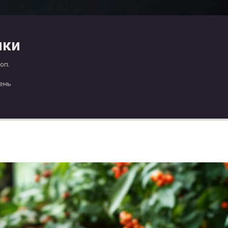
чки
оп.
день