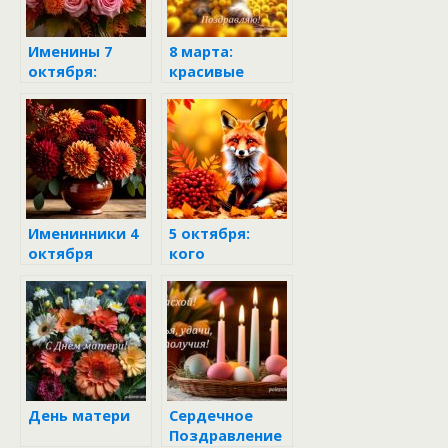
Именины 7
8 марта:
октября:
красивые
значение имён
поздравления
и тёплые
и открытки
поздравления
Именинники 4
5 октября:
октября
кого
поздравить с
именинами?
День матери
Сердечное
Поздравление