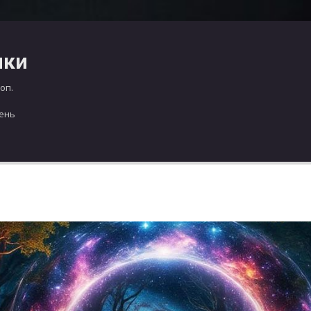
чки
оп.
день