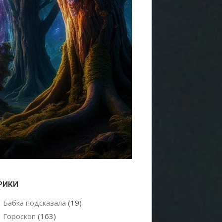
РИКИ
Бабка подсказала
(19)
Гороскоп
(163)