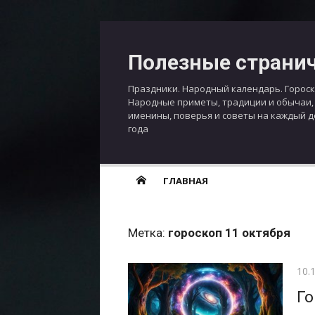
Перейти
к
Полезные страни
содержимому
Праздники. Народный календарь. Гороск
Народные приметы, традиции и обычаи,
именины, поверья и советы на каждый 
года
ГЛАВНАЯ
Метка:
гороскоп 11 октября
Опу
10.
Го