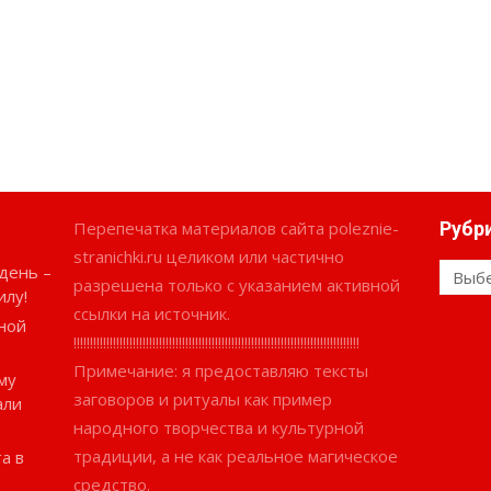
Перепечатка материалов сайта poleznie-
Рубр
stranichki.ru целиком или частично
день –
Рубри
разрешена только с указанием активной
илу!
ссылки на источник.
ной
!!!!!!!!!!!!!!!!!!!!!!!!!!!!!!!!!!!!!!!!!!!!!!!!!!!!!!!!!!!!!!!!!!!!!!!!!!!!!!!!!!!!!!!
Примечание: я предоставляю тексты
му
заговоров и ритуалы как пример
али
народного творчества и культурной
традиции, а не как реальное магическое
а в
средство.