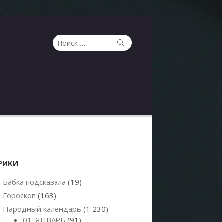
Поиск
Поиск
по:
РИКИ
Бабка подсказала
(19)
Гороскоп
(163)
Народный календарь
(1 230)
01. ЯНВАРЬ
(91)