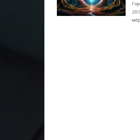
Гор
20.
мёр