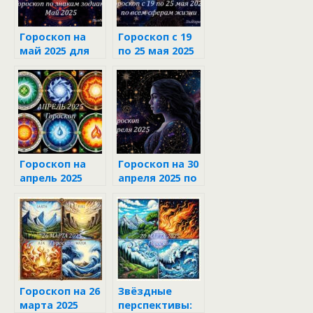
Гороскоп на
Гороскоп с 19
май 2025 для
по 25 мая 2025
каждого знака
по всем
зодиака
сферам жизни
Гороскоп на
Гороскоп на 30
апрель 2025
апреля 2025 по
для всех
всем сферам
знаков
жизни
зодиака
Гороскоп на 26
Звёздные
марта 2025
перспективы: