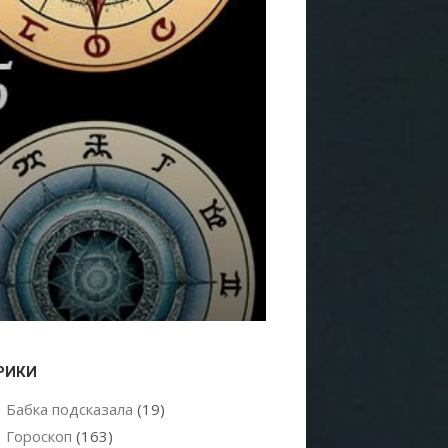
РИКИ
Бабка подсказала
(19)
Гороскоп
(163)