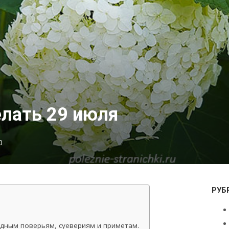
елать 29 июля
0
РУБ
одным поверьям, суевериям и приметам.