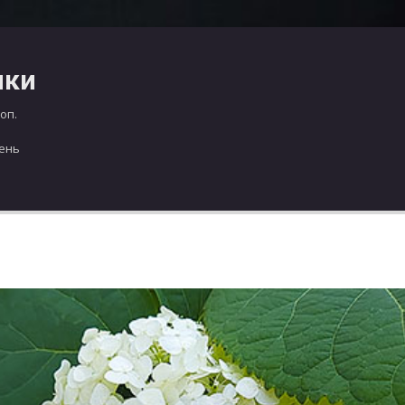
чки
оп.
день