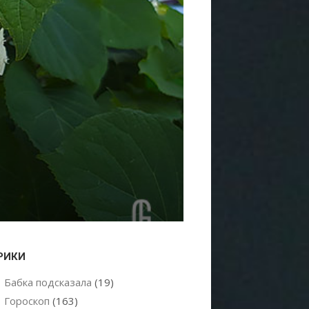
РИКИ
Бабка подсказала
(19)
Гороскоп
(163)