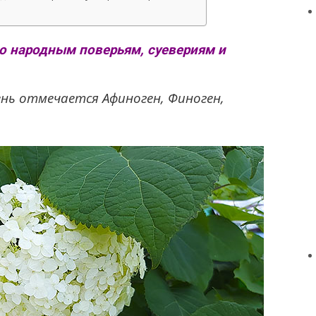
по народным поверьям, суевериям и
ень отмечается Афиноген, Финоген,