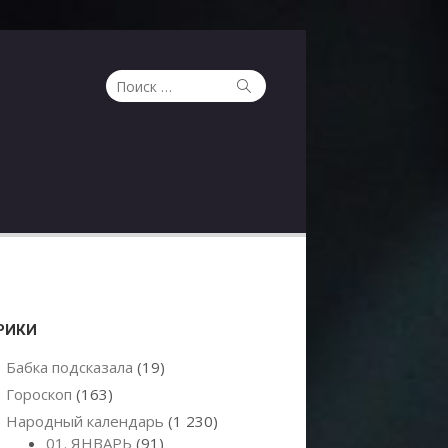
Поиск
Поиск
по:
РИКИ
Бабка подсказала
(19)
Гороскоп
(163)
Народный календарь
(1 230)
01. ЯНВАРЬ
(91)