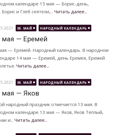
одном календаре 15 мая — Борис-день,
Борис и Глеб сеятели,...
Читать далее...
бликовано
05.2021
05. МАЙ
НАРОДНЫЙ КАЛЕНДАРЬ
 мая — Еремей
мая — Еремей. Народный календарь. В народном
ендаре 14 мая — Еремей, день Еремея, Еремей
олетье.
Читать далее...
бликовано
05.2021
05. МАЙ
НАРОДНЫЙ КАЛЕНДАРЬ
 мая — Яков
ой народный праздник отмечается 13 мая. В
одном календаре 13 мая — Яков, Яков Тёплый,
и и...
Читать далее...