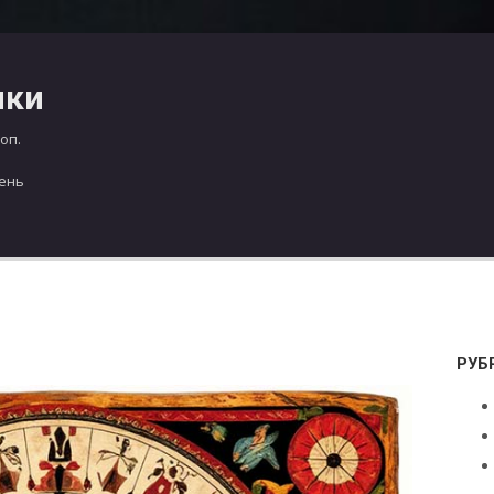
чки
оп.
день
РУБ