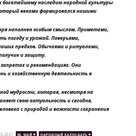
 к богатейшему наследию народной культуры
который веками формировался нашими
аря наполнен особым смыслом. Приметами,
ь погоду и урожай. Поверьями,
аших предков. Обычаями и ритуалами,
получие и защиту.
запретах и рекомендациях. Они
нь и хозяйственную деятельность в
ной мудрости, которая, несмотря на
раняет свою актуальность и сегодня,
человека с природой и важности сохранения
бликовано
05.2021
05. МАЙ
НАРОДНЫЙ КАЛЕНДАРЬ