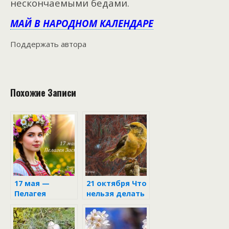
нескончаемыми бедами.
МАЙ В НАРОДНОМ КАЛЕНДАРЕ
Поддержать автора
Похожие Записи
17 мая —
21 октября Что
Пелагея
нельзя делать
Заступница в
в день
народном
Трифона и
календаре
Пелагеи по