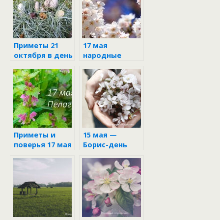
народным
приметам
Приметы 21
17 мая
октября в день
народные
Трифона и
приметы и
Пелагеи
поверья
Приметы и
15 мая —
поверья 17 мая
Борис-день