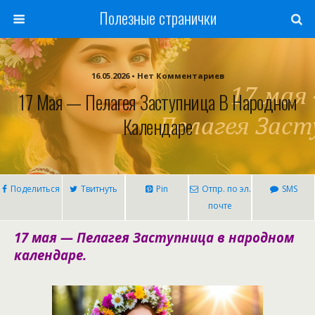
Полезные странички
16.05.2026 • Нет Комментариев
17 Мая — Пелагея Заступница В Народном
Календаре
Поделиться
Твитнуть
Pin
Отпр. по эл.
SMS
почте
17 мая — Пелагея Заступница в народном
календаре.