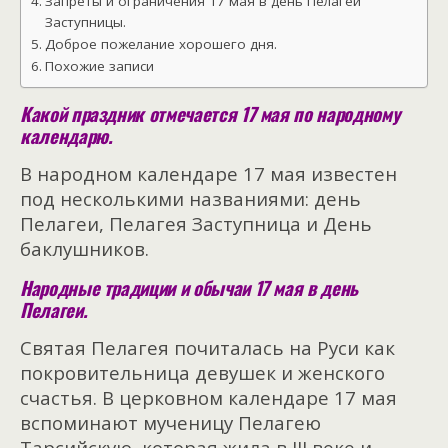
Запреты и ограничения 17 мая в день Пелагеи
Заступницы.
Доброе пожелание хорошего дня.
Похожие записи
Какой праздник отмечается 17 мая по народному
календарю.
В народном календаре 17 мая известен
под несколькими названиями: день
Пелагеи, Пелагея Заступница и День
баклушников.
Народные традиции и обычаи 17 мая в день
Пелагеи.
Святая Пелагея почиталась на Руси как
покровительница девушек и женского
счастья. В церковном календаре 17 мая
вспоминают мученицу Пелагею
Тарсийскую, которая жила в III веке и