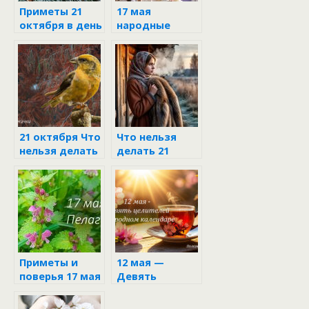
Приметы 21
17 мая
октября в день
народные
Трифона и
приметы и
Пелагеи
поверья
21 октября Что
Что нельзя
нельзя делать
делать 21
в день
октября в день
Трифона и
Трифона и
Пелагеи по
Пелагеи,
народным
чтобы не
приметам
навлечь беду
Приметы и
12 мая —
поверья 17 мая
Девять
целителей в
народном