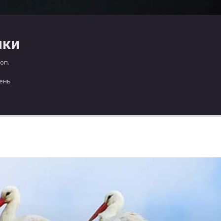
чки
оп.
день