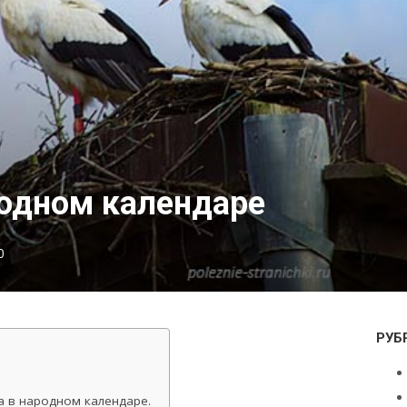
родном календаре
0
РУБ
а в народном календаре.