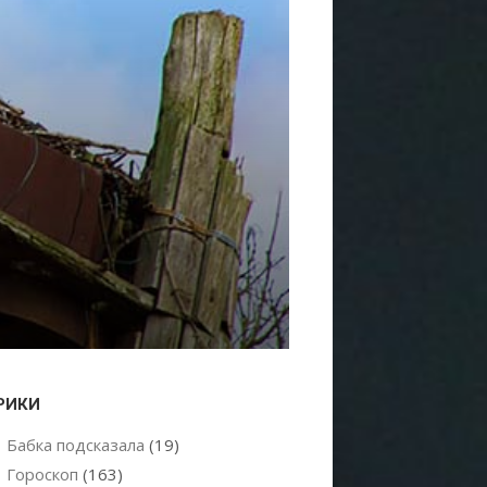
РИКИ
Бабка подсказала
(19)
Гороскоп
(163)