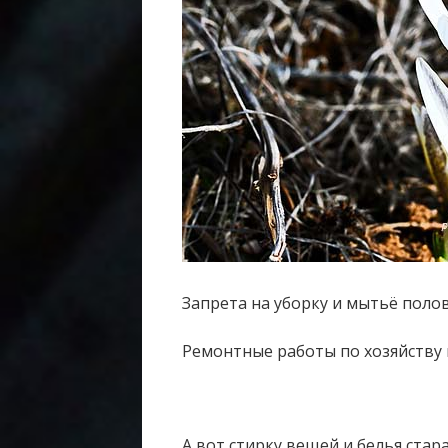
Запрета на уборку и мытьё полов
Ремонтные работы по хозяйству 
А вот стирку вещей и белья стар