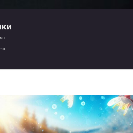
чки
оп.
день