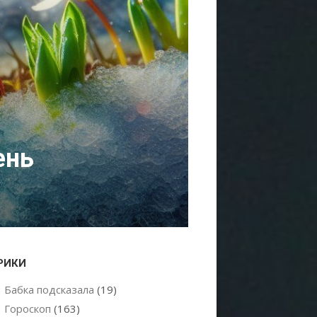
ень
РИКИ
Бабка подсказала
(19)
Гороскоп
(163)