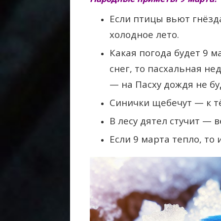
Если птицы вьют гнёзд
холодное лето.
Какая погода будет 9 ма
снег, то пасхальная не
— на Пасху дождя не бу
Синички щебечут — к т
В лесу дятел стучит — 
Если 9 марта тепло, то