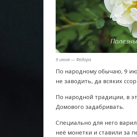
9 июня — Федора
По народному обычаю, 9 и
не заводить, да всяких ссор
По народной традиции, в э
Домового задабривать.
Специально для него варил
неё монетки и ставили за пе