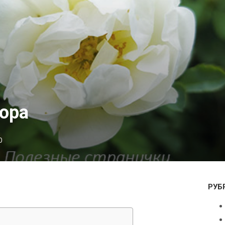
ора
0
РУБ