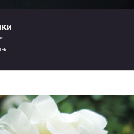
чки
оп.
день