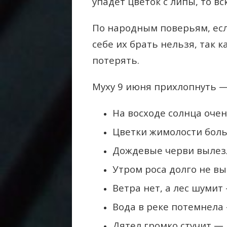
упадёт цветок с липы, то в
По народным поверьям, есл
себе их брать нельзя, так 
потерять.
Муху 9 июня прихлопнуть —
На восходе солнца оче
Цветки жимолости больш
Дождевые черви вылезл
Утром роса долго не вы
Ветра нет, а лес шумит
Вода в реке потемнела 
Дятел громко стучит — 