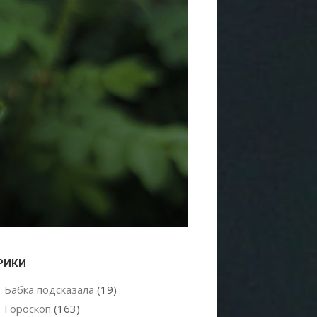
РИКИ
Бабка подсказала
(19)
Гороскоп
(163)