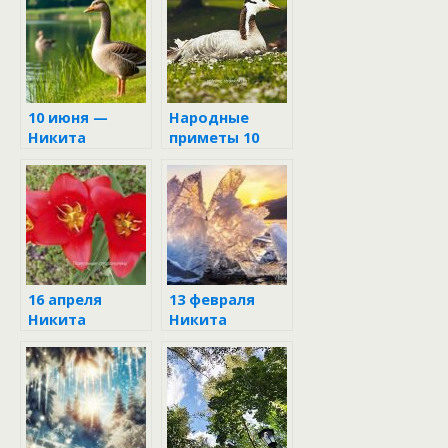
10 июня —
Народные
Никита
приметы 10
Гусятник:
июня
приметы и
запреты
16 апреля
13 февраля
Никита
Никита
Водопол
пожарник