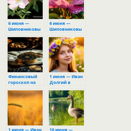
6 июня —
6 июня —
Шиповниковы
Шиповниковы
й цвет
й цвет
Финансовый
1 июня — Иван
гороскоп на
Долгий в
неделю с 16 по
народном
22 июня 2025
календаре
1 июня — Иван
10 июня —