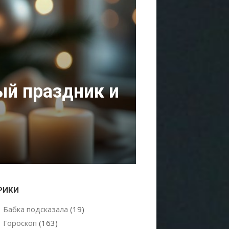
ый праздник и
РИКИ
Бабка подсказала
(19)
Гороскоп
(163)