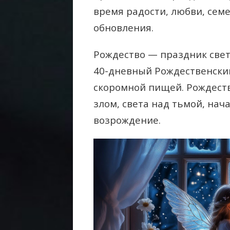
время радости, любви, сем
обновления.
Рождество — праздник свет
40-дневный Рождественский
скоромной пищей. Рождеств
злом, света над тьмой, нач
возрождение.