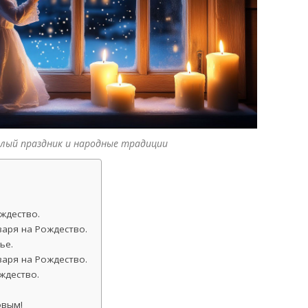
тлый праздник и народные традиции
ждество.
аря на Рождество.
ье.
аря на Рождество.
ждество.
овым!