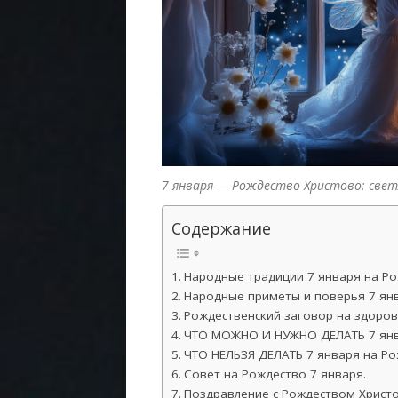
7 января — Рождество Христово: све
Содержание
Народные традиции 7 января на Ро
Народные приметы и поверья 7 янв
Рождественский заговор на здоров
ЧТО МОЖНО И НУЖНО ДЕЛАТЬ 7 янв
ЧТО НЕЛЬЗЯ ДЕЛАТЬ 7 января на Ро
Совет на Рождество 7 января.
Поздравление с Рождеством Христ