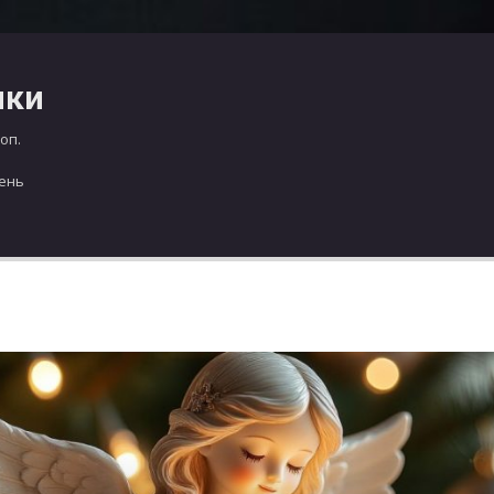
чки
оп.
день