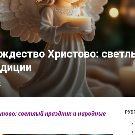
ождество Христово: светл
адиции
0
РУБ
тово: светлый праздник и народные