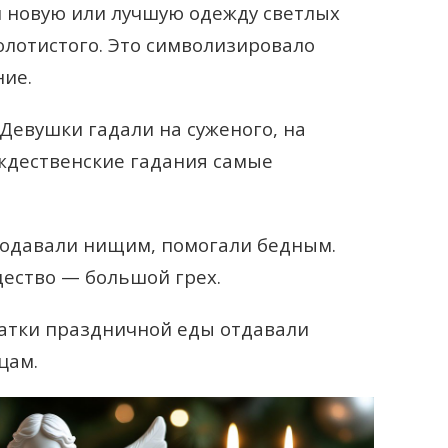
 новую или лучшую одежду светлых
золотистого. Это символизировало
ние.
Девушки гадали на суженого, на
ождественские гадания самые
одавали нищим, помогали бедным.
ество — большой грех.
атки праздничной еды отдавали
цам.