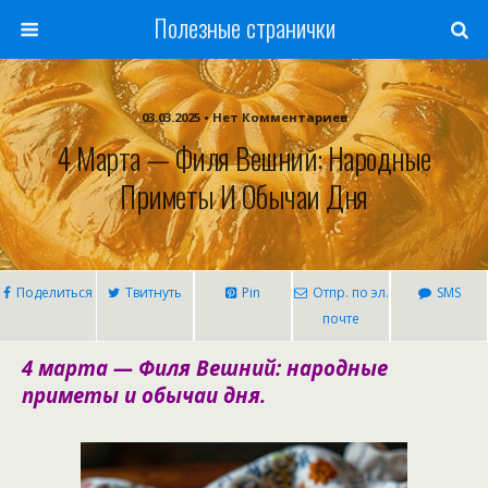
Полезные странички
03.03.2025 • Нет Комментариев
4 Марта — Филя Вешний: Народные
Приметы И Обычаи Дня
Поделиться
Твитнуть
Pin
Отпр. по эл.
SMS
почте
4 марта — Филя Вешний: народные
приметы и обычаи дня.