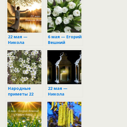
22 мая —
6 мая — Егорий
Никола
Вешний
Вешний: что
можно и
нельзя делать
в этот день
Народные
22 мая —
приметы 22
Никола
мая на Николу
Вешний
Вешнего