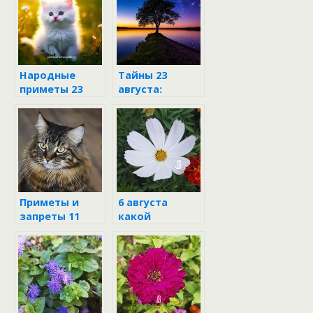
Народные
Тайны 23
приметы 23
августа:
августа 2024
почему нельзя
рассказывать
планы и
собирать
орехи
Приметы и
6 августа
запреты 11
какой
февраля
праздник в
народе