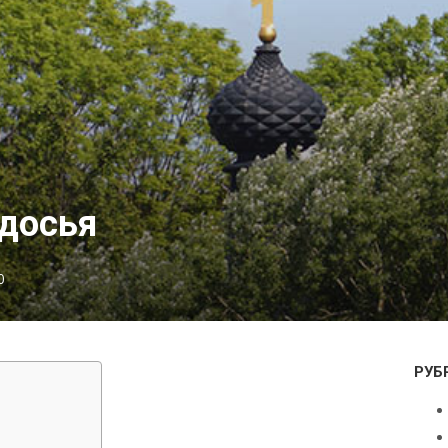
досья
0
РУБ