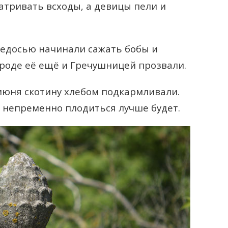
атривать всходы, а девицы пели и
Федосью начинали сажать бобы и
ароде её ещё и Гречушницей прозвали.
июня скотину хлебом подкармливали.
а непременно плодиться лучше будет.