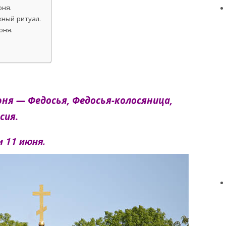
юня.
ный ритуал.
юня.
юня — Федосья, Федосья-колосяница,
сия.
 11 июня.