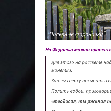
На Федосью можно провести
Для этого на рассвете на
монетки.
Затем сверху посыпать с
Полить водой, приговарив
«Феодосия, ты ржаная п