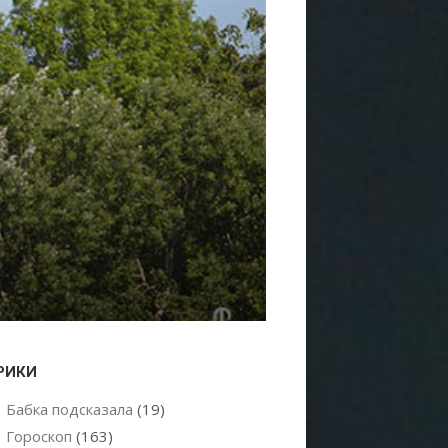
РИКИ
Бабка подсказала
(19)
Гороскоп
(163)