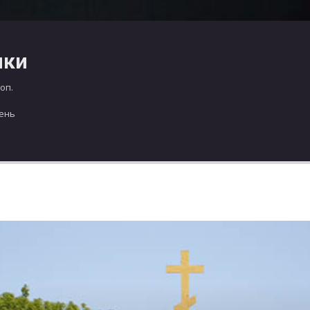
чки
оп.
день