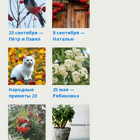
23 сентября —
8 сентября —
Пётр и Павел
Наталья-
Рябинники
Овсянница:
день золотых
блинов и
рябиновых
оберегов
Народные
25 мая —
приметы 23
Рябиновка
сентября 2024