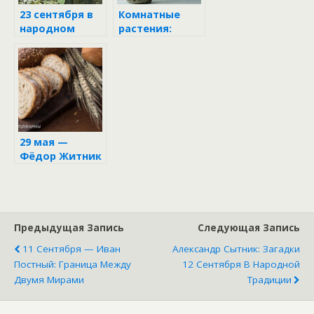
23 сентября в
Комнатные
народном
растения:
календаре
ТОЛСТЯНКА
(Crássula,
«денежное
дерево»)
29 мая —
Фёдор Житник
Предыдущая Запись
Следующая Запись
11 Сентября — Иван
Александр Сытник: Загадки
Постный: Граница Между
12 Сентября В Народной
Двумя Мирами
Традиции