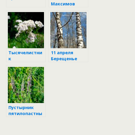
Максимов
день
Тысячелистни
11 апреля
к
Берещенье
Пустырник
пятилопастны
й