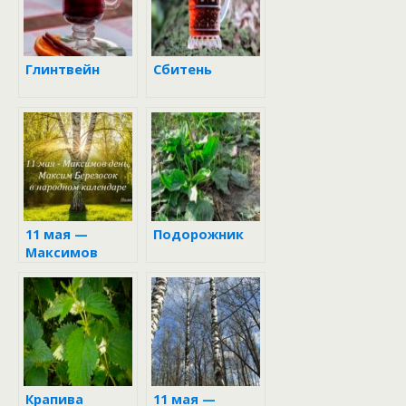
Глинтвейн
Сбитень
11 мая —
Подорожник
Максимов
день в
народном
календаре
Крапива
11 мая —