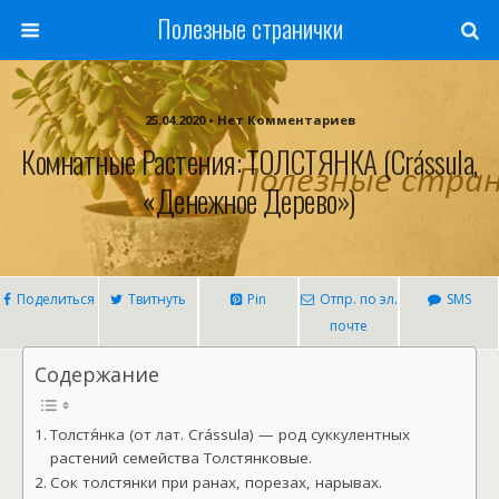
Полезные странички
25.04.2020 • Нет Комментариев
Комнатные Растения: ТОЛСТЯНКА (Crássula,
«денежное Дерево»)
Поделиться
Твитнуть
Pin
Отпр. по эл.
SMS
почте
Содержание
Толстя́нка (от лат. Crássula) — род суккулентных
растений семейства Толстянковые.
Сок толстянки при ранах, порезах, нарывах.