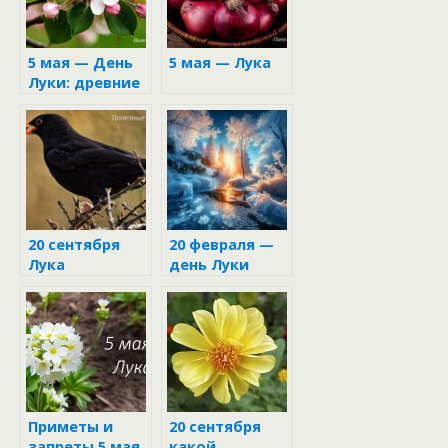
5 мая — День
5 мая — Лука
Луки: древние
традиции и
обряды
лукового дня в
народном
календаре
20 сентября
20 февраля —
Лука
день Луки
(Могущница)
Приметы и
20 сентября
запреты 5 мая
какой