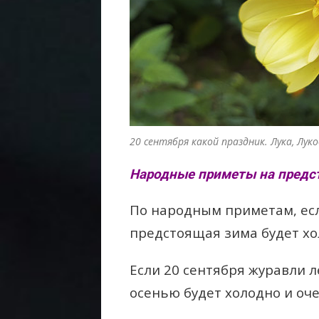
20 сентября какой праздник. Лука, Луко
Народные приметы на предст
По народным приметам, есл
предстоящая зима будет хо
Если 20 сентября журавли л
осенью будет холодно и оче