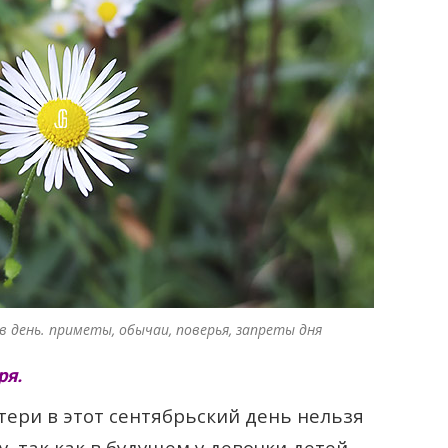
ов день. приметы, обычаи, поверья, запреты дня
ря.
ери в этот сентябрьский день нельзя
у, так как в будущем у девочки детей