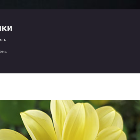
чки
оп.
день