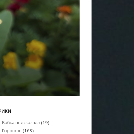
РИКИ
Бабка подсказала
(19)
Гороскоп
(163)