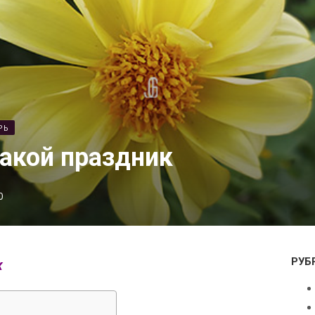
РЬ
какой праздник
0
РУБ
к