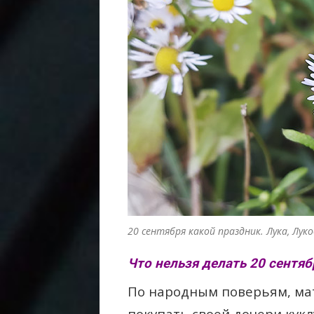
20 сентября какой праздник. Лука, Лук
Что нельзя делать 20 сентяб
По народным поверьям, мат
покупать своей дочери кукл