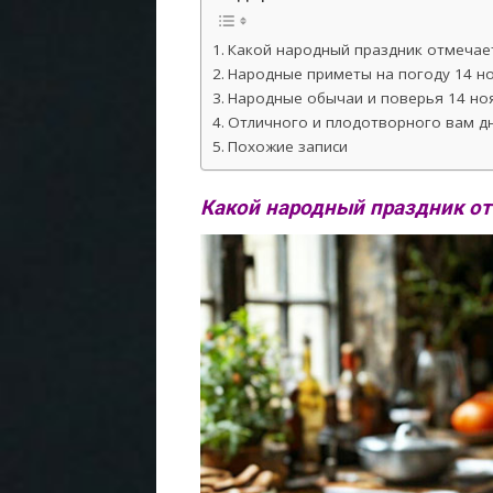
Какой народный праздник отмечает
Народные приметы на погоду 14 но
Народные обычаи и поверья 14 но
Отличного и плодотворного вам дн
Похожие записи
Какой народный праздник от