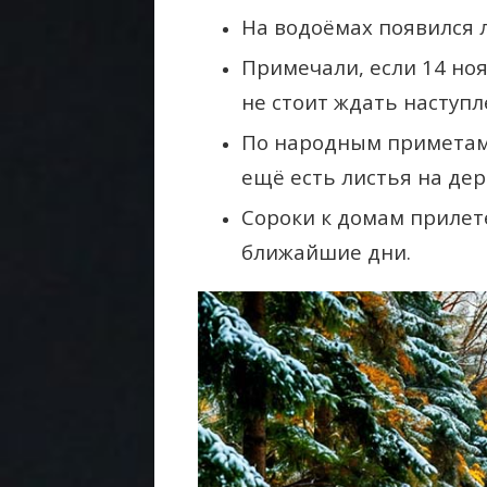
На водоёмах появился 
Примечали, если 14 но
не стоит ждать наступ
По народным приметам,
ещё есть листья на дер
Сороки к домам прилет
ближайшие дни.