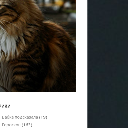
РИКИ
Бабка подсказала
(19)
Гороскоп
(163)