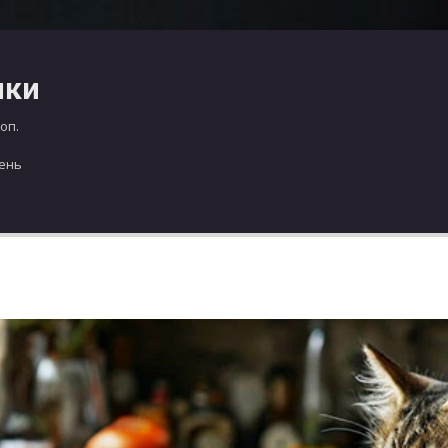
чки
оп.
день