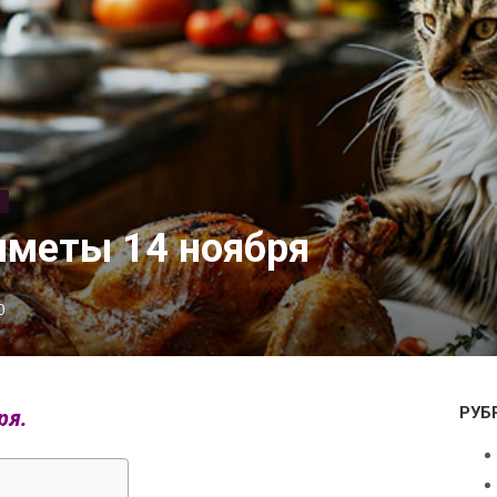
Ь
иметы 14 ноября
0
РУБ
ря.