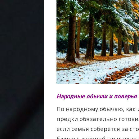
Народные обычаи и поверья 
По народному обычаю, как
предки обязательно готови
если семья соберётся за ст
блюдо с курицей, то в течен