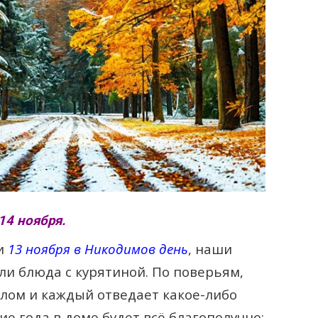
14 ноября.
 и
13 ноября в Никодимов день
, наши
ли блюда с курятиной. По поверьям,
олом и каждый отведает какое-либо
ие года в доме будет всё благополучно: