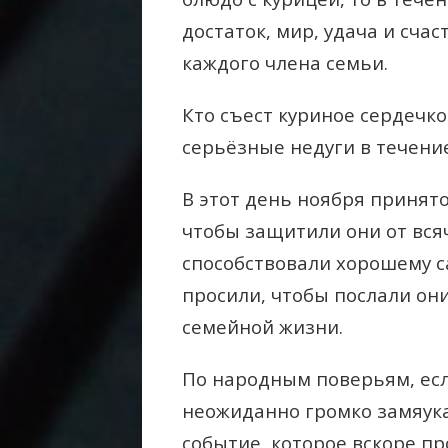
достаток, мир, удача и сч
каждого члена семьи.
Кто съест куриное сердечко
серьёзные недуги в течени
В этот день ноября принят
чтобы защитили они от вся
способствовали хорошему 
просили, чтобы послали он
семейной жизни.
По народным поверьям, есл
неожиданно громко замяука
событие, которое вскоре пр