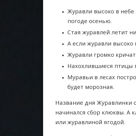
Журавли высоко в небе 
погоде осенью.
Стая журавлей летит ни
А если журавли высоко 
Журавли громко кричат 
Нахохлившиеся птицы 
Муравьи в лесах постр
будет морозная.
Название дня Журавлинки св
начинался сбор клюквы. А 
или журавлиной ягодой.