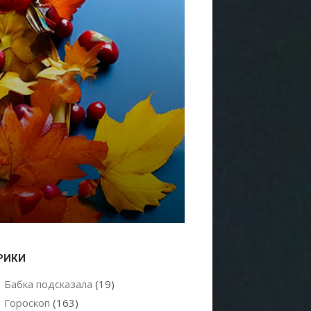
РИКИ
Бабка подсказала
(19)
Гороскоп
(163)