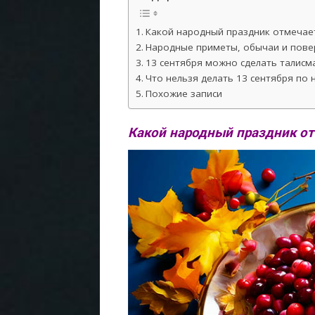
Какой народный праздник отмечает
Народные приметы, обычаи и повер
13 сентября можно сделать талисма
Что нельзя делать 13 сентября по
Похожие записи
Какой народный праздник от