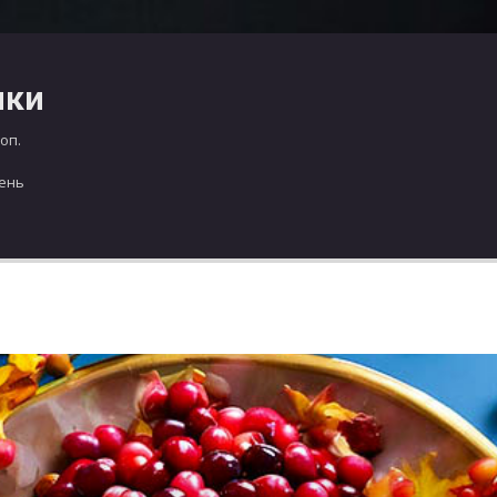
чки
оп.
день