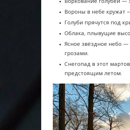
Воркование голубей — 
Вороны в небе кружат 
Голуби прячутся под к
Облака, плывущие высок
Ясное звёздное небо —
грозами.
Снегопад в этот марто
предстоящим летом.