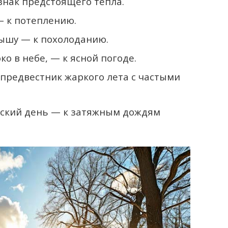
знак предстоящего тепла.
— к потеплению.
рышу — к похолоданию.
о в небе, — к ясной погоде.
 предвестник жаркого лета с частыми
вский день — к затяжным дождям