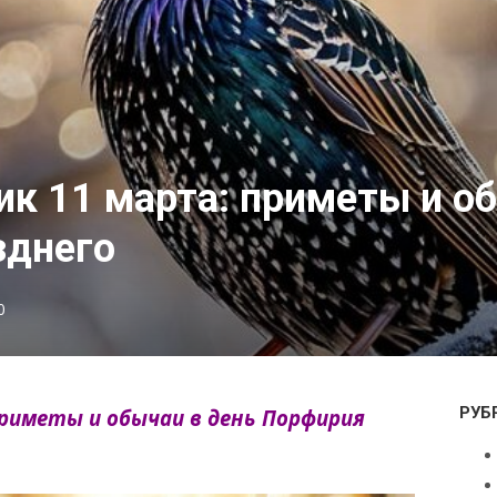
ик 11 марта: приметы и о
зднего
0
РУБ
приметы и обычаи в день Порфирия