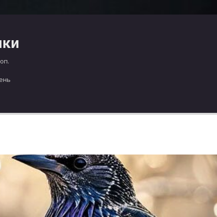
чки
оп.
день