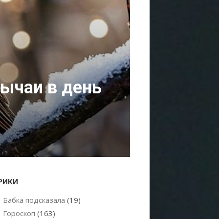
бычаи в день
РИКИ
Бабка подсказала
(19)
Гороскоп
(163)