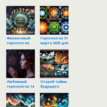
Финансовый
Гороскоп на 31
гороскоп на
марта 2025 для
март 2025 года
каждого знака
для всех
зодиака
знаков
зодиака
Любовный
Открой тайны
гороскоп на 14
будущего:
июня 2025 года
гороскоп для
для всех
всех знаков
знаков
зодиака на 19
марта 2025