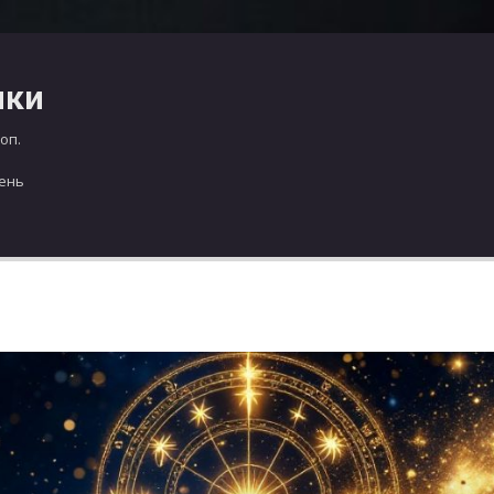
чки
оп.
день