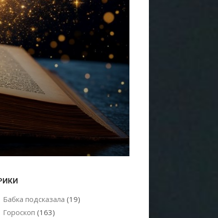
РИКИ
Бабка подсказала
(19)
Гороскоп
(163)