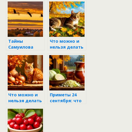
сентября в
женской
Корнилов день
мудрости
по народным
приметам и
поверьям
Тайны
Что можно и
Самуилова
нельзя делать
дня: что
19 сентября в
скрывает 2
Михайлов день
сентября
Что можно и
Приметы 24
нельзя делать
сентября: что
20 сентября в
нельзя делать
Луков день
в Федорин
день