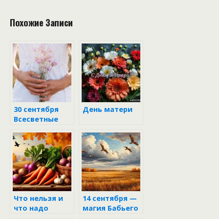
Похожие Записи
30 сентября
День матери
Всесветные
бабьи
императрицы
Что нельзя и
14 сентября —
что надо
магия Бабьего
сделать 26
лета и тайны