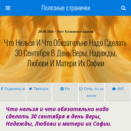
Полезные странички
29.09.2025 • Нет Комментариев
Что Нельзя И Что Обязательно Надо Сделать
30 Сентября В День Веры, Надежды,
Любови И Матери Их Софии
Поделиться
Твитнуть
Pin
Отпр. по эл.
SMS
почте
Что нельзя и что обязательно надо
сделать 30 сентября в день Веры,
Надежды, Любови и матери их Софии.