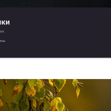
чки
оп.
день