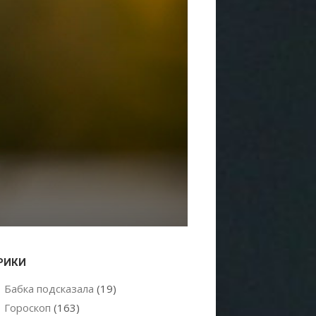
РИКИ
Бабка подсказала
(19)
Гороскоп
(163)