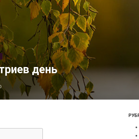
Ь
триев день
0
РУБ