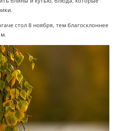
ить блины и кутью, блюда, которые
ики.
огаче стол 8 ноября, тем благосклоннее
м.