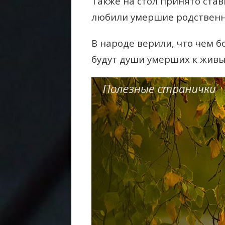
Также на стол принято став
любили умершие родственн
В народе верили, что чем б
будут души умерших к живы