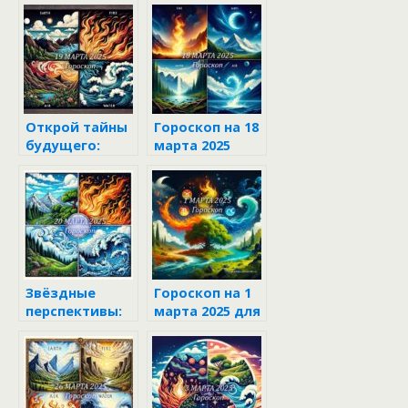
Открой тайны
Гороскоп на 18
будущего:
марта 2025
гороскоп для
всех знаков
зодиака на 19
марта 2025
Звёздные
Гороскоп на 1
перспективы:
марта 2025 для
гороскоп на 20
каждого знака
марта 2025
зодиака
года