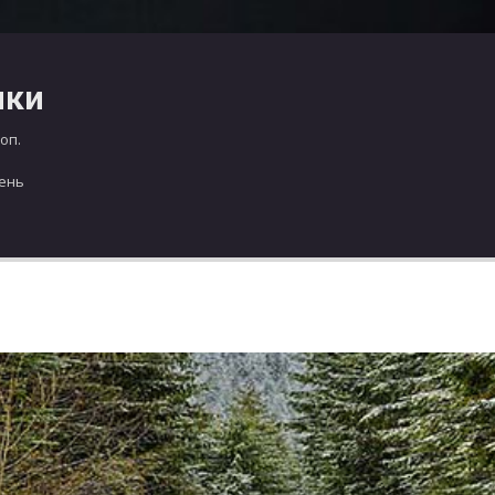
чки
оп.
день