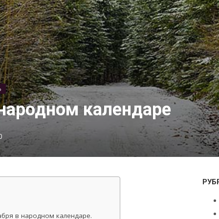
Ь
 народном календаре
0
РУБ
абря в народном календаре.