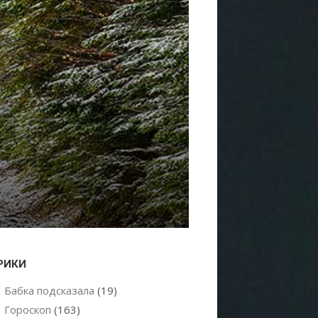
РИКИ
Бабка подсказала
(19)
Гороскоп
(163)