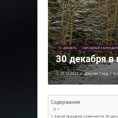
12. ДЕКАБРЬ
НАРОДНЫЙ КАЛЕНДАР
30 декабря в
Опубликовано
Автор
29.12.2021
Джулия Горд
Содержание
Какой праздник отмечается 30 дек