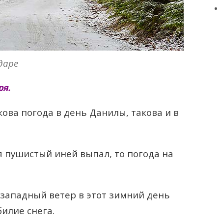
даре
ря.
ова погода в день Данилы, такова и в
я пушистый иней выпал, то погода на
западный ветер в этот зимний день
билие снега.