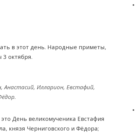
лать в этот день. Народные приметы,
 3 октября.
н, Анастасий, Илларион, Евстафий,
Фёдор.
это День великомученика Евстафия
а, князя Черниговского и Фёдора;