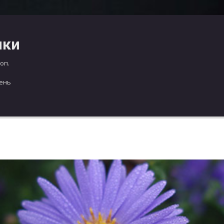
чки
оп.
день