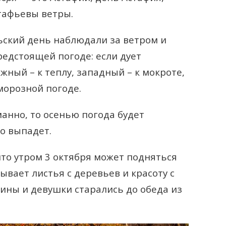
стафьевы ветры.
ьский день наблюдали за ветром и
редстоящей погоде: если дует
южный – к теплу, западный – к мокроте,
морозной погоде.
манно, то осенью погода будет
ро выпадет.
что утром 3 октября может подняться
ывает листья с деревьев и красоту с
ины и девушки старались до обеда из