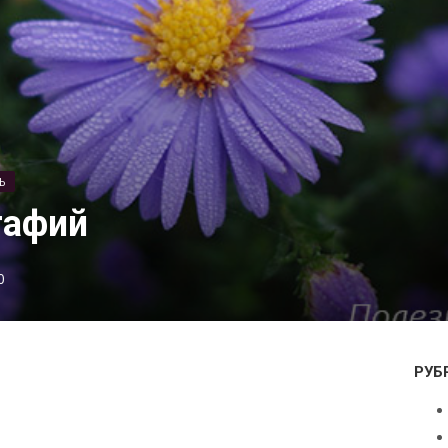
Ь
тафий
0
РУБ