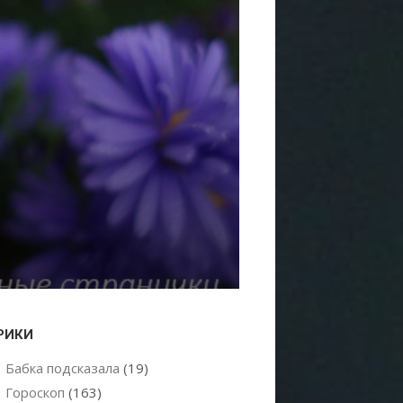
РИКИ
Бабка подсказала
(19)
Гороскоп
(163)