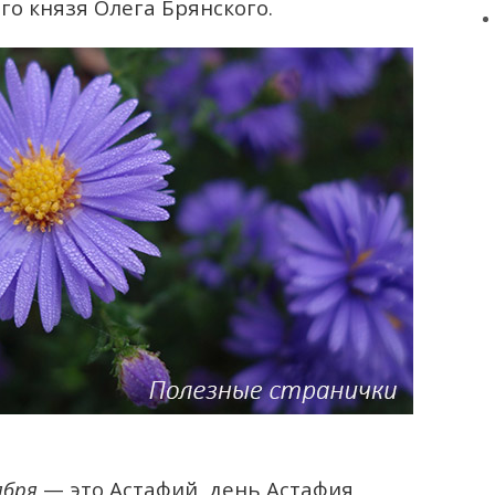
го князя Олега Брянского.
ября
— это Астафий, день Астафия,