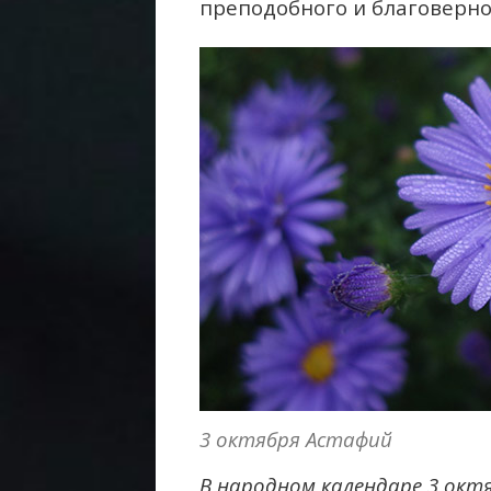
преподобного и благоверно
3 октября Астафий
В народном календаре 3 окт