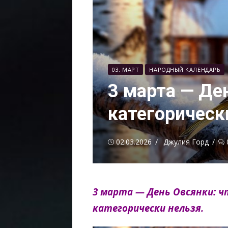
03. МАРТ
НАРОДНЫЙ КАЛЕНДАРЬ
3 марта — Ден
категорическ
Опубликовано
Автор
02.03.2026
Джулия Горд
3 марта — День Овсянки: ч
категорически нельзя.