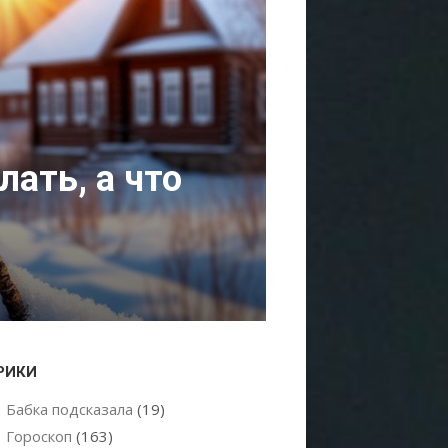
лать, а что
РИКИ
Бабка подсказала
(19)
Гороскоп
(163)