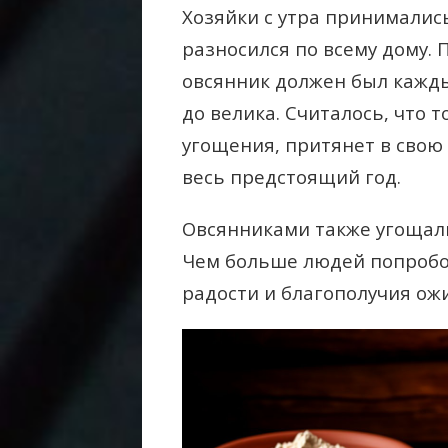
Хозяйки с утра принимались
разносился по всему дому.
овсянник должен был кажды
до велика. Считалось, что т
угощения, притянет в свою 
весь предстоящий год.
Овсянниками также угощали 
Чем больше людей попробо
радости и благополучия ож