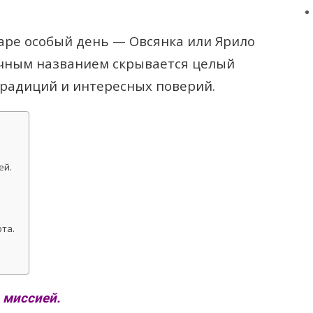
аре особый день — Овсянка или Ярило
тичным названием скрывается целый
традиций и интересных поверий.
ей.
та.
 миссией.