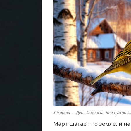
3 марта — День Овсянки: что нужно сд
Март шагает по земле, и н