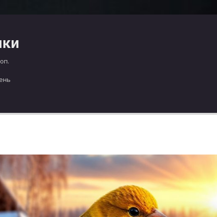
чки
оп.
день