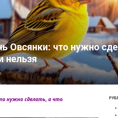
ь Овсянки: что нужно сде
и нельзя
0
РУБ
то нужно сделать, а что