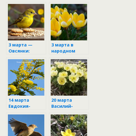
3 марта —
3 марта в
Овсянки:
народном
народные
календаре
приметы и
обычаи дня
14 марта
20 марта
Евдокия-
Василий-
весенница
капельник