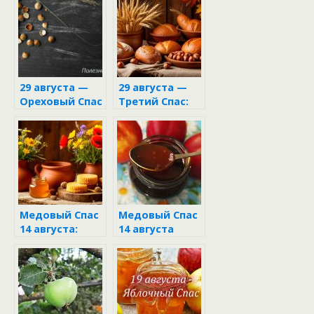
Хлебного
Спаса
29 августа —
29 августа —
Ореховый Спас
Третий Спас:
тайны
орехового
гадания и
древние
секреты
богатства
Медовый Спас
Медовый Спас
14 августа:
14 августа
народные
традиции и
обычаи