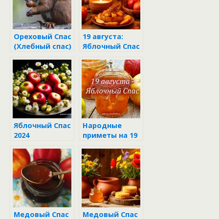
Ореховый Спас
19 августа:
(Хлебный спас)
Яблочный Спас
– день, когда
яблоки
становятся
волшебными!
Яблочный Спас
Народные
2024
приметы на 19
августа в день
Яблочного
Спаса
Медовый Спас
Медовый Спас