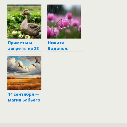
народные
пожарник
приметы
Приметы и
Никита
запреты на 28
Водопол:
сентября
народный
праздник 16
апреля
14 сентября —
магия Бабьего
лета и тайны
женской
мудрости