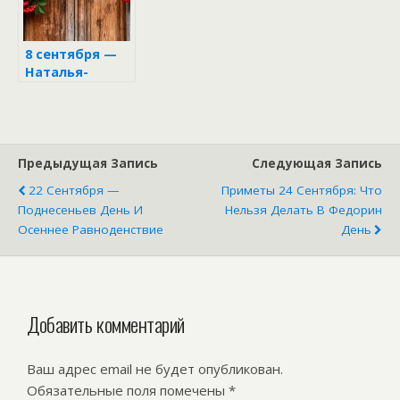
8 сентября —
Наталья-
Овсянница:
день золотых
блинов и
рябиновых
оберегов
Предыдущая Запись
Следующая Запись
22 Сентября —
Приметы 24 Сентября: Что
Поднесеньев День И
Нельзя Делать В Федорин
Осеннее Равноденствие
День
Добавить комментарий
Ваш адрес email не будет опубликован.
Обязательные поля помечены
*