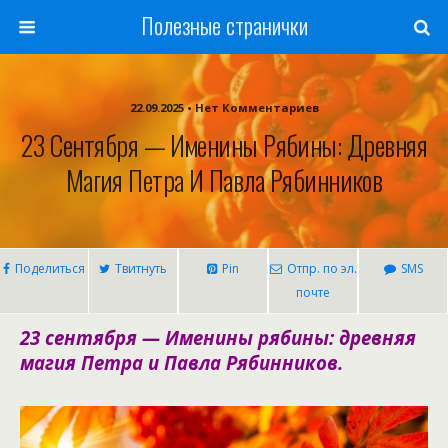
Полезные странички
22.09.2025 • Нет Комментариев
23 Сентября — Именины Рябины: Древняя
Магия Петра И Павла Рябинников
Поделиться
Твитнуть
Pin
Отпр. по эл.
SMS
почте
23 сентября — Именины рябины: древняя
магия Петра и Павла Рябинников.