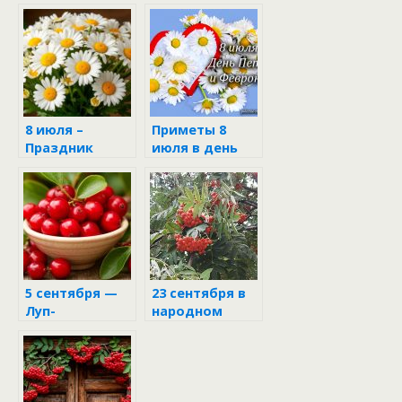
Рябинники
июля в Петров
день
8 июля –
Приметы 8
Праздник
июля в день
Петра и
Петра и
Февронии в
Февронии
народном
календаре
5 сентября —
23 сентября в
Луп-
народном
брусничник:
календаре
день алых
ягод и древних
тайн