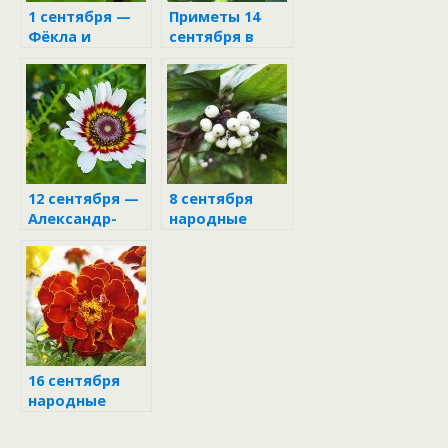
1 сентября —
Приметы 14
Фёкла и
сентября в
Стратилат
день Семёна
12 сентября —
8 сентября
Александр-
народные
сытник
приметы
16 сентября
народные
приметы