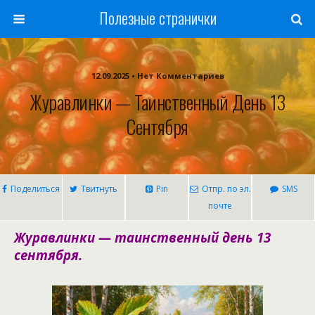
Полезные странички
12.09.2025 • Нет Комментариев
Журавлинки — Таинственный День 13
Сентября
Поделиться
Твитнуть
Pin
Отпр. по эл.
SMS
почте
Журавлинки — таинственный день 13
сентября.