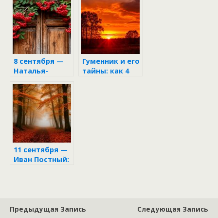
Авдотьи
8 сентября —
Гуменник и его
Наталья-
тайны: как 4
Овсянница:
сентября
день золотых
может
блинов и
изменить
рябиновых
судьбу
оберегов
11 сентября —
Иван Постный:
граница между
двумя мирами
Предыдущая Запись
Следующая Запись