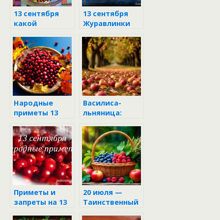
13 сентября
13 сентября
какой
Журавлинки
праздник
Народные
Василиса-
приметы 13
льняница:
сентября 2024
таинственный
праздник 3
сентября
Приметы и
20 июля —
запреты на 13
Таинственный
сентября
День Фомы и