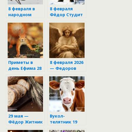
8 февраля в
8 февраля
народном
Фёдор Студит
календаре
Приметы в
8 февраля 2026
день Ефима 28
— Федоров
октября
день: что
нельзя делать,
чтобы не
потерять
удачу
29 мая —
Вукол-
Фёдор Житник
телятник 19
февраля: