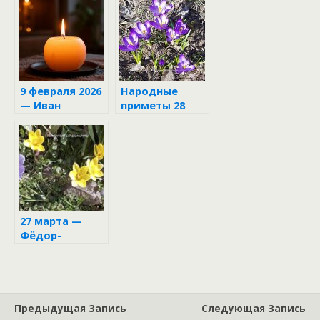
народные
приметы, что
нельзя делать
и что нужно
сделать в этот
день
9 февраля 2026
Народные
— Иван
приметы 28
Златоуст: как
апреля
привлечь
достаток в
дом и каких
ошибок
нельзя
допустить
27 марта —
Фёдор-
скотник
Предыдущая Запись
Следующая Запись