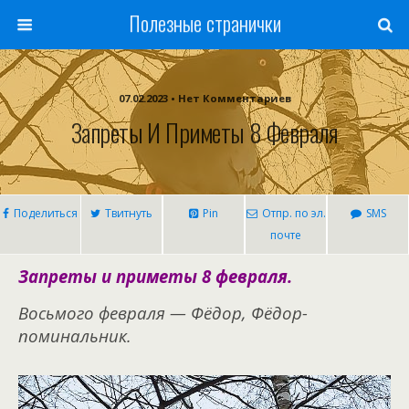
Полезные странички
07.02.2023 • Нет Комментариев
Запреты И Приметы 8 Февраля
Поделиться
Твитнуть
Pin
Отпр. по эл.
SMS
почте
Запреты и приметы 8 февраля.
Восьмого февраля — Фёдор, Фёдор-
поминальник.