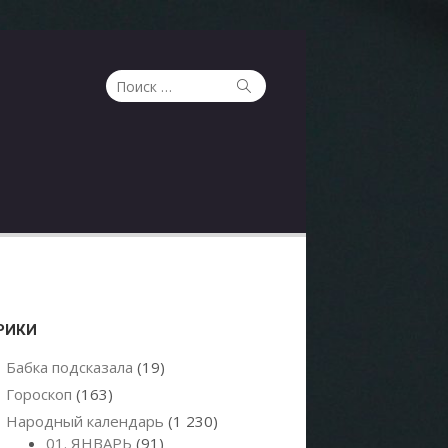
Поиск
Поиск
по:
РИКИ
Бабка подсказала
(19)
Гороскоп
(163)
Народный календарь
(1 230)
01. ЯНВАРЬ
(91)