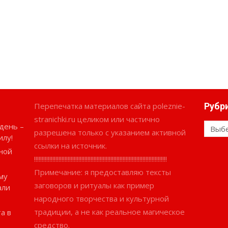
Перепечатка материалов сайта poleznie-
Рубр
stranichki.ru целиком или частично
день –
Рубри
разрешена только с указанием активной
илу!
ссылки на источник.
ной
!!!!!!!!!!!!!!!!!!!!!!!!!!!!!!!!!!!!!!!!!!!!!!!!!!!!!!!!!!!!!!!!!!!!!!!!!!!!!!!!!!!!!!!
Примечание: я предоставляю тексты
му
заговоров и ритуалы как пример
али
народного творчества и культурной
традиции, а не как реальное магическое
а в
средство.