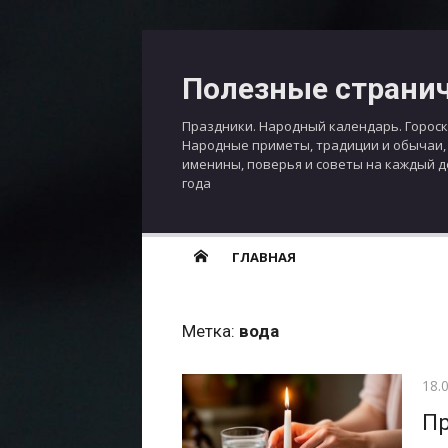
Перейти
к
Полезные страни
содержимому
Праздники. Народный календарь. Гороск
Народные приметы, традиции и обычаи,
именины, поверья и советы на каждый 
года
ГЛАВНАЯ
Метка:
вода
Опу
18.
Пр