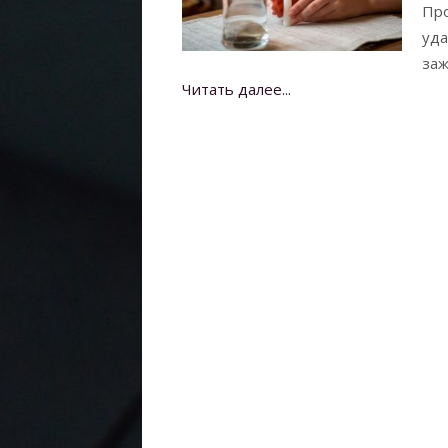
Про
уда
заж
Читать далее...