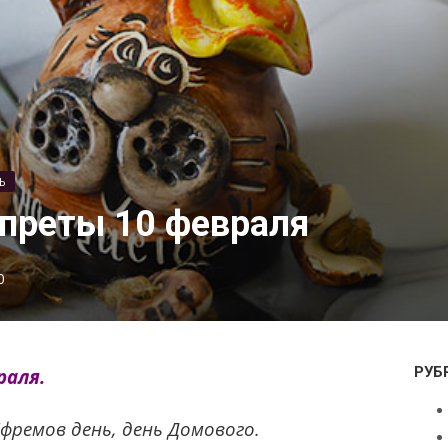
Ь
преты 10 февраля
0
РУБ
раля.
фремов день, день Домового.