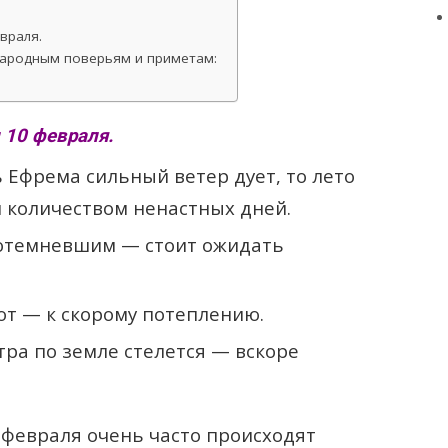
враля.
народным поверьям и приметам:
 10 февраля.
 Ефрема сильный ветер дует, то лето
м количеством ненастных дней.
потемневшим — стоит ожидать
ют — к скорому потеплению.
стра по земле стелется — вскоре
февраля очень часто происходят