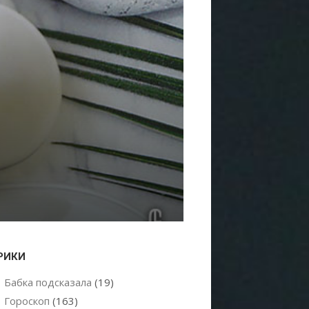
РИКИ
Бабка подсказала
(19)
Гороскоп
(163)