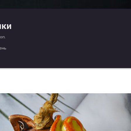
чки
оп.
день