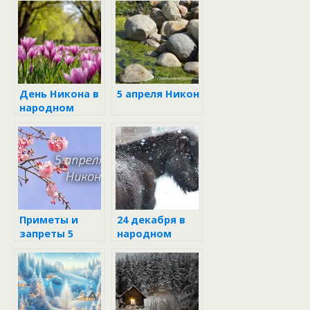
День Никона в
5 апреля Никон
народном
календаре 5
апреля
Приметы и
24 декабря в
запреты 5
народном
апреля
календаре